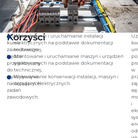
Korzyści
Absolwent
Wykonywanie i uruchamianie instalacji
Uz
kursu
elektrycznych na podstawie dokumentacji
kwa
zawodowego
technicznej,
um
będzie
Montowanie i uruchamianie maszyn i urządzeń
po
przygotowany
elektrycznych na podstawie dokumentacji
pr
do
technicznej,
w
wykonywania
Wykonywanie konserwacji instalacji, maszyn i
pr
następujących
urządzeń elektrycznych.
za
zadań
się
zawodowych:
mo
i
ek
sy
en
od
jak