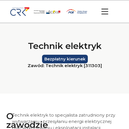
do
treści
Technik elektryk
Bezpłatny kierunek
Zawód: Technik elektryk [311303]
O
Technik elektryk to specjalista zatrudniony przy
wytwarzaniu i przesyłaniu energii elektrycznej
zawodzie
oraz wykonywaniu i eksploatacji instalacji