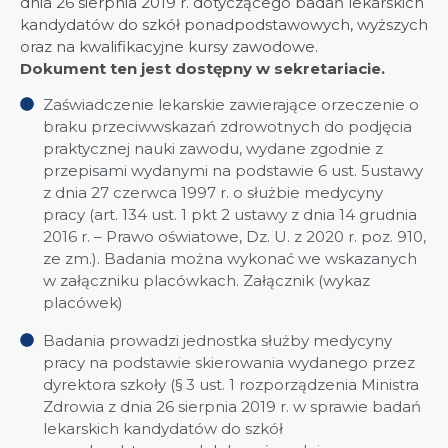
dnia 26 sierpnia 2019 r. dotyczącego badań lekarskich
kandydatów do szkół ponadpodstawowych, wyższych
oraz na kwalifikacyjne kursy zawodowe.
Dokument ten jest dostępny w sekretariacie.
Zaświadczenie lekarskie zawierające orzeczenie o
braku przeciwwskazań zdrowotnych do podjęcia
praktycznej nauki zawodu, wydane zgodnie z
przepisami wydanymi na podstawie 6 ust. 5ustawy
z dnia 27 czerwca 1997 r. o służbie medycyny
pracy (art. 134 ust. 1 pkt 2 ustawy z dnia 14 grudnia
2016 r. – Prawo oświatowe, Dz. U. z 2020 r. poz. 910,
ze zm.). Badania można wykonać we wskazanych
w załączniku placówkach. Załącznik (wykaz
placówek)
Badania prowadzi jednostka służby medycyny
pracy na podstawie skierowania wydanego przez
dyrektora szkoły (§ 3 ust. 1 rozporządzenia Ministra
Zdrowia z dnia 26 sierpnia 2019 r. w sprawie badań
lekarskich kandydatów do szkół