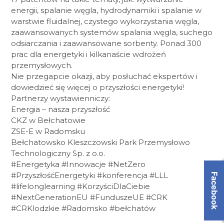
energii, spalanie węgla, hydrodynamiki i spalanie w
warstwie fluidalnej, czystego wykorzystania węgla,
zaawansowanych systemów spalania węgla, suchego
odsiarczania i zaawansowane sorbenty. Ponad 300
prac dla energetyki i kilkanaście wdrożeń
przemysłowych.
Nie przegapcie okazji, aby posłuchać ekspertów i
dowiedzieć się więcej o przyszłości energetyki!
Partnerzy wystawienniczy:
Energia – nasza przyszłość
CKZ w Bełchatowie
ZSE-E w Radomsku
Bełchatowsko Kleszczowski Park Przemysłowo
Technologiczny Sp. z o.o.
#Energetyka #Innowacje #NetZero
#PrzyszłośćEnergetyki #konferencja #LLL
Facebook
#lifelonglearning #KorzyściDlaCiebie
#NextGenerationEU #FunduszeUE #CRK
#CRKlodzkie #Radomsko #bełchatów