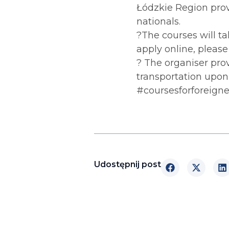
Łódzkie Region prov
nationals.
?The courses will ta
apply online, please
? The organiser prov
transportation upon 
#coursesforforeign
Udostępnij post