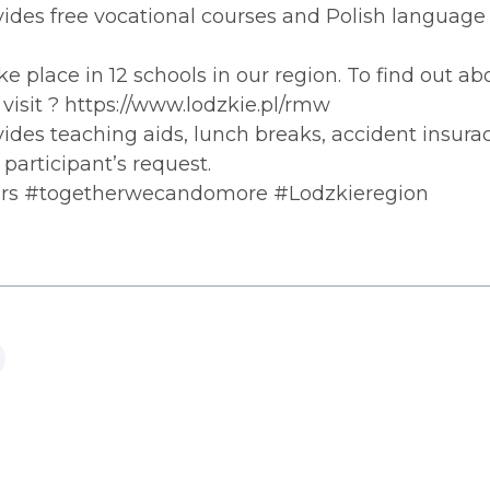
ides free vocational courses and Polish language 
ke place in 12 schools in our region. To find out ab
 visit ? https://www.lodzkie.pl/rmw
ides teaching aids, lunch breaks, accident insurace
participant’s request.
ers #togetherwecandomore #Lodzkieregion