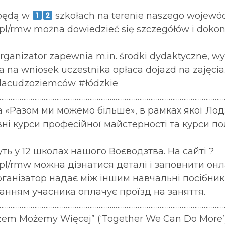
 będą w
szkołach na terenie naszego wojewód
.pl/rmw można dowiedzieć się szczegółów i dokon
ganizator zapewnia m.in. środki dydaktyczne, wy
 na wniosek uczestnika opłaca dojazd na zajęcia
lacudzoziemców #łódzkie
……………………………………………………………………………………………………………
а «Разом ми можемо більше», в рамках якої Ло
ні курси професійної майстерності та курси п
ь у 12 школах нашого Воєводзтва. На сайті ?
e.pl/rmw можна дізнатися деталі і заповнити онл
рганізатор надає між іншим навчальні посібник
жанням учасника оплачує проїзд на заняття.
……………………………………………………………………………………………………………
azem Możemy Więcej” (‘Together We Can Do More