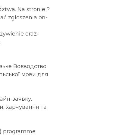
ztwa. Na stronie ?
ać zgłoszenia on-
żywienie oraz
.
.
дзьке Воєводство
ольської мови для
айн-заявку.
и, харчування та
.
’) programme: