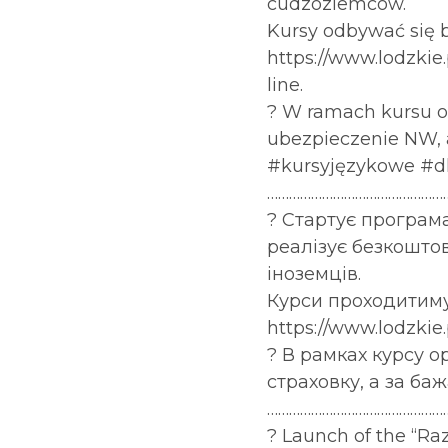
cudzoziemców.
Kursy odbywać się
https://www.lodzkie
line.
? W ramach kursu or
ubezpieczenie NW, a
#kursyjęzykowe #d
…………………………………………
? Стартує програм
реалізує безкоштов
іноземців.
Курси проходитимут
https://www.lodzki
? В рамках курсу о
страховку, а за ба
…………………………………………
? Launch of the “R